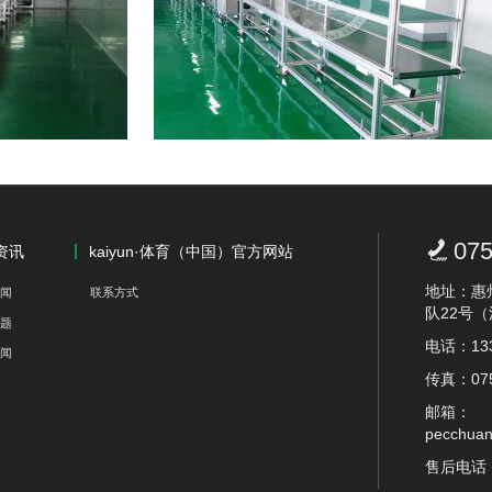
可移动式皮带线A

075
资讯
kaiyun·体育（中国）官方网站
地址：惠
闻
联系方式
队22号
题
电话：133
闻
传真：075
邮箱：
pecchua
售后电话：1