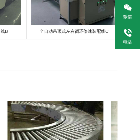

微信

线B
全自动吊顶式左右循环倍速装配线C
电话