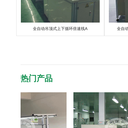
全自动吊顶式上下循环倍速线A
全自
热门产品