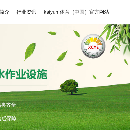
简介
行业资讯
kaiyun·体育（中国）官方网站
>
kaiyun·体育（中国）官
>
>
>
>
>
水线系列
见问题
站地图
方网站
行业新闻
联系方式
>
>
烤线系列
插件线系列