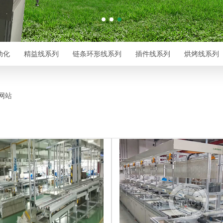
动化
精益线系列
链条环形线系列
插件线系列
烘烤线系列
方网站